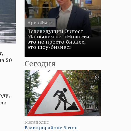
Арт-объект
Телеведущий Эрнест
Мацкявичюс: «Новости -
это не просто бизнес,
это шоу-бизнес»
г,
ла 50
Сегодня
оду,
ыли
Мегаполис
В микрорайоне Затон-