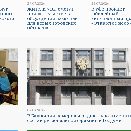
29.07.2026
28.07.2026
чнут
Жители Уфы смогут
В Уфе пройдет
очного
принять участие в
юбилейный
зового
обсуждении названий
авиационный пр
для новых городских
«Открытое небо
объектов
05.08.2026
и
В Башкирии намерены радикально изменит
состав региональной фракции в Госдуме