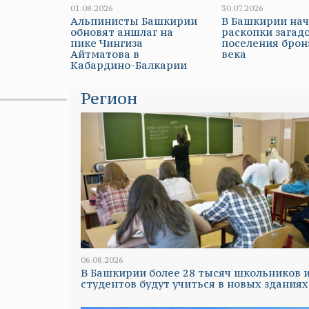
01.08.2026
30.07.2026
Альпинисты Башкирии
В Башкирии на
обновят аншлаг на
раскопки загад
пике Чингиза
поселения брон
Айтматова в
века
Кабардино-Балкарии
Регион
06.08.2026
В Башкирии более 28 тысяч школьников 
студентов будут учиться в новых зданиях