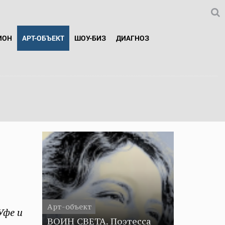
ИОН
АРТ-ОБЪЕКТ
ШОУ-БИЗ
ДИАГНОЗ
Арт-объект
Уфе и
ВОИН СВЕТА. Поэтесса