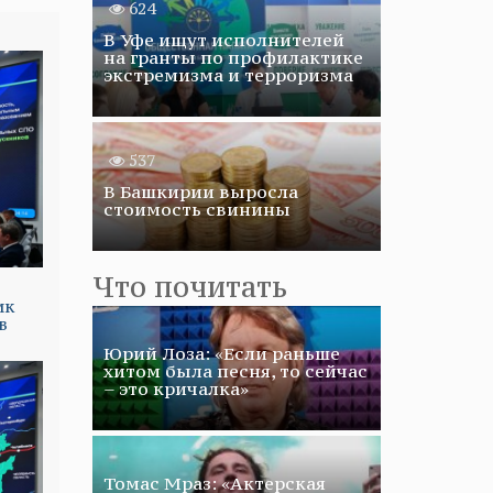
624
В Уфе ищут исполнителей
на гранты по профилактике
экстремизма и терроризма
537
В Башкирии выросла
стоимость свинины
Что почитать
ик
в
Юрий Лоза: «Если раньше
хитом была песня, то сейчас
– это кричалка»
Томас Мраз: «Актерская