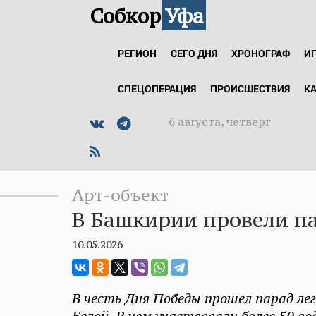
Собкор
Уфа
РЕГИОН
СЕГО ДНЯ
ХРОНОГРАФ
И
СПЕЦОПЕРАЦИЯ
ПРОИСШЕСТВИЯ
К
6 августа, четверг
Арт-объект
В Башкирии провели па
10.05.2026
В честь Дня Победы прошел парад ле