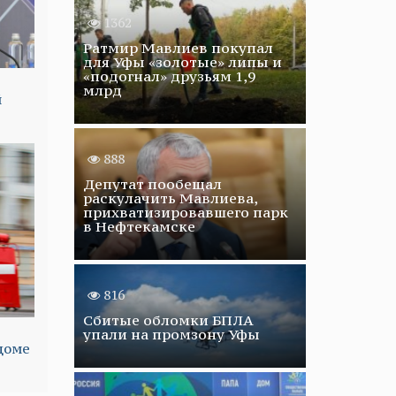
1362
Ратмир Мавлиев покупал
для Уфы «золотые» липы и
«подогнал» друзьям 1,9
млрд
й
888
Депутат пообещал
раскулачить Мавлиева,
прихватизировавшего парк
в Нефтекамске
816
Сбитые обломки БПЛА
упали на промзону Уфы
доме