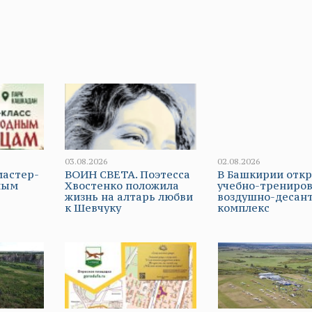
03.08.2026
02.08.2026
мастер-
ВОИН СВЕТА. Поэтесса
В Башкирии отк
ным
Хвостенко положила
учебно-трениро
жизнь на алтарь любви
воздушно-десан
к Шевчуку
комплекс