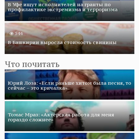
В Уфе ищут исполнителей на гранты по
профилактике экстремизма и терроризма
544
В Башкирии выросла стоимость свинины
Что почитать
Юрий Лоза: «Если раньше хитом была песня, то
сейчас – это кричалка»
Томас Мраз: «Актерская работа для меня
гораздо сложнее»