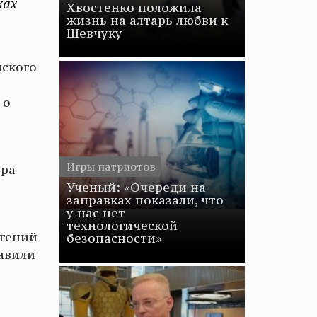
ках
Хвостенко положила
жизнь на алтарь любви к
Шевчуку
мского
 о
Игры патриотов
ора
Ученый: «Очереди на
заправках показали, что
у нас нет
технологической
вгений
безопасности»
авили