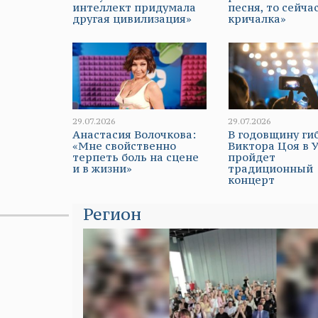
интеллект придумала
песня, то сейчас
другая цивилизация»
кричалка»
29.07.2026
29.07.2026
Анастасия Волочкова:
В годовщину ги
«Мне свойственно
Виктора Цоя в 
терпеть боль на сцене
пройдет
и в жизни»
традиционный
концерт
Регион