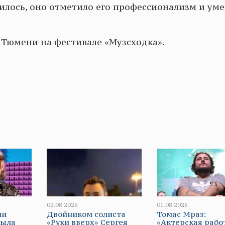
илось, оно отметило его профессионализм и ум
 Тюмени на фестивале «Музсходка».
02.08.2026
01.08.2026
ли
Двойником солиста
Томас Мраз:
была
«Руки вверх» Сергея
«Актерская рабо