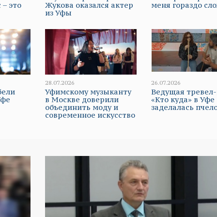
 – это
Жукова оказался актер
меня гораздо сл
из Уфы
28.07.2026
26.07.2026
бели
Уфимскому музыканту
Ведущая тревел
Уфе
в Москве доверили
«Кто куда» в Уфе
объединить моду и
заделалась пчел
современное искусство