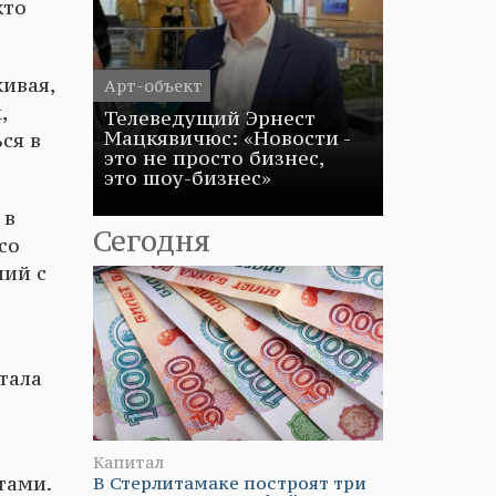
кто
ивая,
Арт-объект
,
Телеведущий Эрнест
Мацкявичюс: «Новости -
ся в
это не просто бизнес,
это шоу-бизнес»
 в
Сегодня
со
ший с
тала
Капитал
В Стерлитамаке построят три
тами.