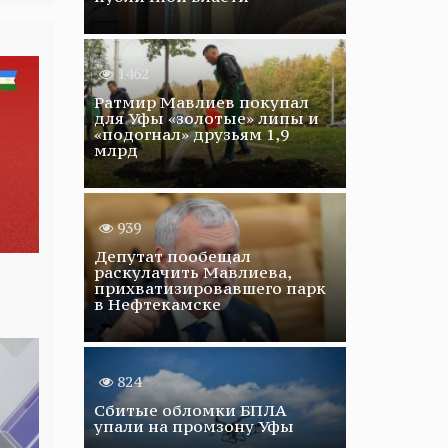
1462
Ратмир Мавлиев покупал
для Уфы «золотые» липы и
«подогнал» друзьям 1,9
млрд
939
Депутат пообещал
раскулачить Мавлиева,
прихватизировавшего парк
в Нефтекамске
824
Сбитые обломки БПЛА
упали на промзону Уфы