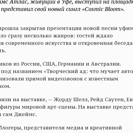
мс Атлас, живущий в Уфе, выступил на площад
представил свой новый сингл «Cosmic Bloom».
 прошла закрытая презентация новой песни уфи
о сразу несколько жанров: гостей ждало
я современного искусства и откровенная беседа
ть.
иков из России, США, Германии и Австралии.
под названием «Творческий ад: что мучает авт
анизовали прямой видеозвонок с известным
ном.
вили на выставке, — Жорду Шелл, Рейд Саутен, Е
 фигуры мировой арт-сцены. На выставке предст
л сам Джеймс.
блогеры, представители медиа и креативной