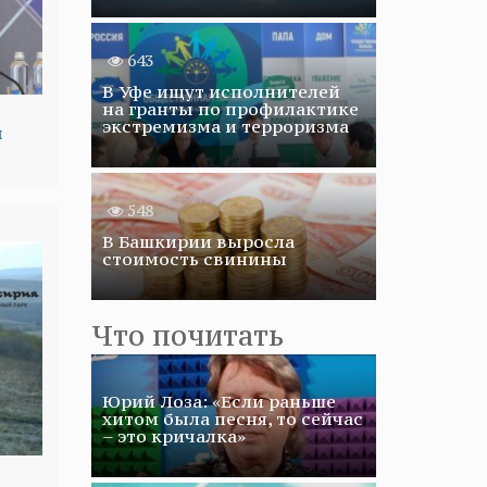
643
В Уфе ищут исполнителей
на гранты по профилактике
экстремизма и терроризма
й
548
В Башкирии выросла
стоимость свинины
Что почитать
Юрий Лоза: «Если раньше
хитом была песня, то сейчас
– это кричалка»