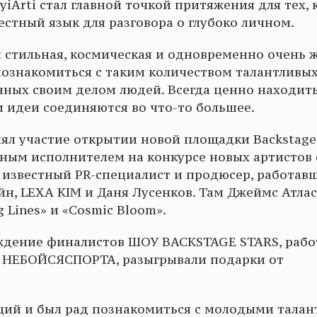
iArti стал главной точкой притяжения для тех, 
естный язык для разговора о глубоко личном.
: стильная, космическая и одновременно очень ж
 познакомиться с таким количеством талантливых
ных своим делом людей. Всегда ценно находить
 и идеи соединяются во что-то большее.
ял участие открытии новой площадки Backstage
ным исполнителем на конкурсе новых артистов 
 известный PR-специалист и продюсер, работав
йн, LEXA KIM и Даня Лусенков. Там Джеймс Атлас
 Lines» и «Cosmic Bloom».
аждение финалистов ШОУ BACKSTAGE STARS, рабо
т НЕБОЙСЯСПОРТА, разыгрывали подарки от
оций и был рад познакомиться с молодыми талан