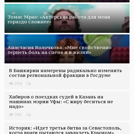
Томас Мраз: «Актерская работа для меня
гораздо сложнее»
Анастасия Волочкова: «Мне свойственно
терпеть боль на сцене и в жизни»
В Башкирии намерены радикально изменить
состав региональной фракции в Госдуме
294
Хабиров о поездках судей в Казань на
машинах мэрии Уфы: «С жиру беситься не
надо»
396
Историк: «Идет третья битва за Севастополь,
когда враги пытаются завладеть Крымом»